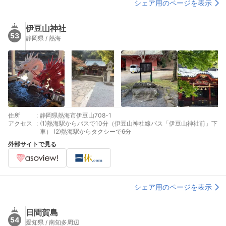
シェア用のページを表示
伊豆山神社
53
静岡県 / 熱海
住所
:
静岡県熱海市伊豆山708-1
アクセス
:
(1)熱海駅からバスで10分（伊豆山神社線バス「伊豆山神社前」下
車） (2)熱海駅からタクシーで6分
外部サイトで見る
シェア用のページを表示
日間賀島
54
愛知県 / 南知多周辺