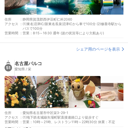
住所
:
静岡県賀茂郡西伊豆町仁科2060
アクセス
:
(1)東名沼津IC/新東名長泉沼津ICから車で100分 (2)修善寺駅から
バスで100分
営業時間
:
営業：8:15～16:30 通年 (波の状況等により欠航あり)
シェア用のページを表示
名古屋パルコ
51
愛知県 / 栄
住所
:
愛知県名古屋市中区栄3-29-1
アクセス
:
(1)地下鉄名城線矢場町駅直接連絡口より徒歩すぐ
営業時間
:
営業：10時～21時、レストラン11時～22時30分 休業：不定