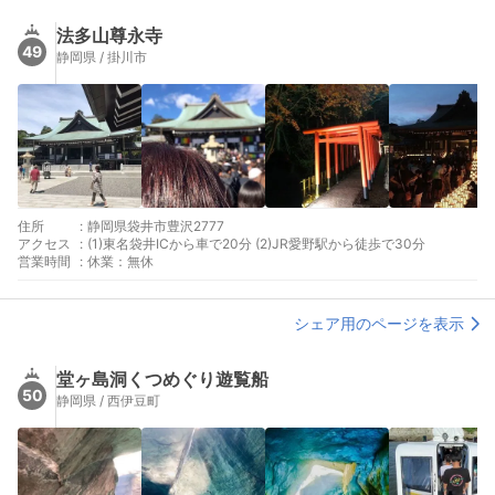
法多山尊永寺
49
静岡県 / 掛川市
住所
:
静岡県袋井市豊沢2777
アクセス
:
(1)東名袋井ICから車で20分 (2)JR愛野駅から徒歩で30分
営業時間
:
休業：無休
シェア用のページを表示
堂ヶ島洞くつめぐり遊覧船
50
静岡県 / 西伊豆町