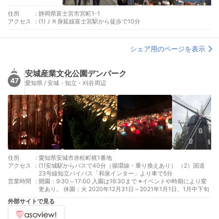
住所
:
静岡県富士宮市宮町1-1
アクセス
:
(1)ＪＲ身延線富士宮駅から徒歩で10分
シェア用のページを表示
安城産業文化公園デンパーク
47
愛知県 / 安城・知立・刈谷周辺
住所
:
愛知県安城市赤松町梶1番地
アクセス
:
(1)安城駅からバスで40分（循環線・乗り換えあり） （2）国道
23号線知立バイパス「和泉インター」より車で5分
営業時間
:
開園：9:30～17:00 入園は16:30まで ※イベントや時期により変
更あり。 休園：火 2020年12月31日～2021年1月1日、1月中下旬
外部サイトで見る