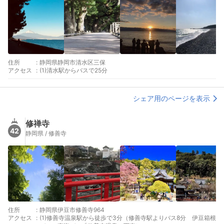
住所
:
静岡県静岡市清水区三保
アクセス
:
(1)清水駅からバスで25分
シェア用のページを表示
修禅寺
42
静岡県 / 修善寺
住所
:
静岡県伊豆市修善寺964
アクセス
:
(1)修善寺温泉駅から徒歩で3分（修善寺駅よりバス8分 伊豆箱根