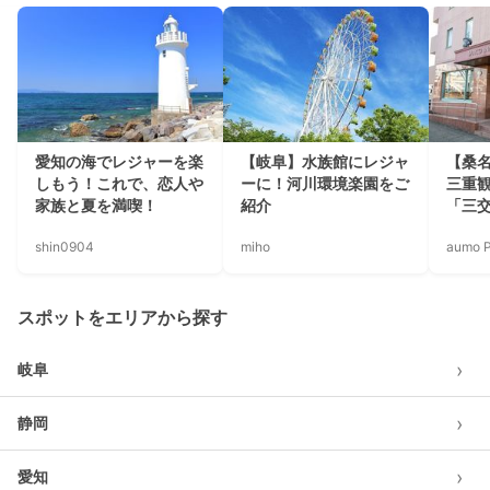
愛知の海でレジャーを楽
【岐阜】水族館にレジャ
【桑
しもう！これで、恋人や
ーに！河川環境楽園をご
三重
家族と夏を満喫！
紹介
「三
shin0904
miho
aumo P
スポットをエリアから探す
›
岐阜
›
静岡
›
愛知