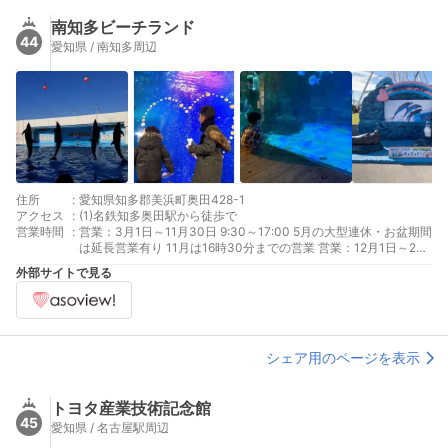
南知多ビーチランド
44
愛知県 / 南知多周辺
住所
:
愛知県知多郡美浜町奥田428-1
アクセス
:
(1)名鉄知多奥田駅から徒歩で
営業時間
:
営業：3月1日～11月30日 9:30～17:00 5月の大型連休・お盆期間
は延長営業有り 11月は16時30分までの営業 営業：12月1日～2月
28日 10:00～16:00 土日祝・冬休み期間は16時30分まで営業 休
外部サイトで見る
業：水 12月1日～2月28日 12月～2月の毎週水曜日(冬休み期間を
除く)は休園 休業：12月7日～12月11日 12月または2月上旬にメン
テナンス休園あり 休業：2月1日～2月5日 12月または2月上旬にメ
ンテナンス休園あり
シェア用のページを表示
トヨタ産業技術記念館
45
愛知県 / 名古屋駅周辺