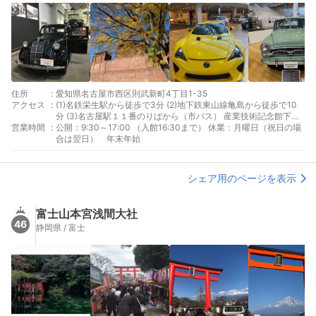
住所
:
愛知県名古屋市西区則武新町4丁目1-35
アクセス
:
(1)名鉄栄生駅から徒歩で3分 (2)地下鉄東山線亀島から徒歩で10
分 (3)名古屋駅１１番のりばから（市バス） 産業技術記念館下車
営業時間
:
から徒歩で10分
公開：9:30～17:00 （入館16:30まで） 休業：月曜日（祝日の場
合は翌日） 年末年始
シェア用のページを表示
富士山本宮浅間大社
46
静岡県 / 富士