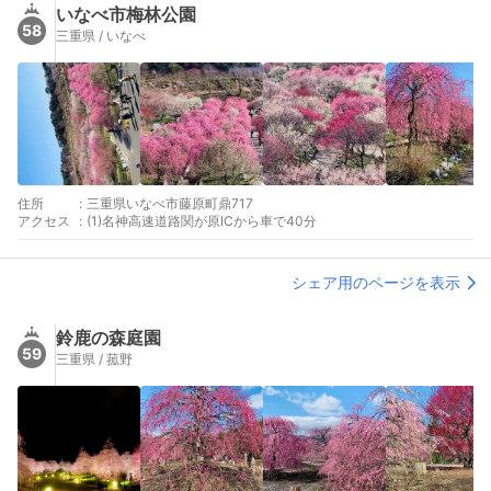
いなべ市梅林公園
58
三重県 / いなべ
住所
:
三重県いなべ市藤原町鼎717
アクセス
:
(1)名神高速道路関が原ICから車で40分
シェア用のページを表示
鈴鹿の森庭園
59
三重県 / 菰野