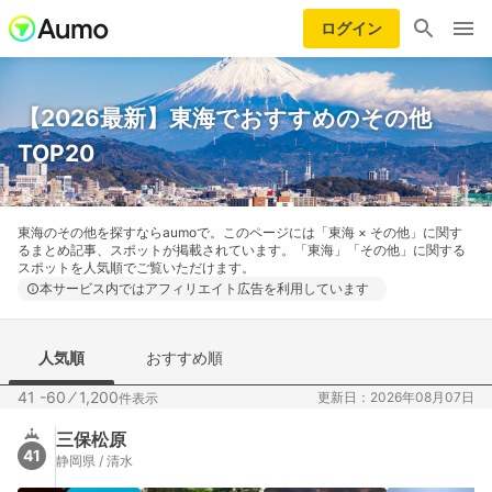
ログイン
【2026最新】東海でおすすめのその他
TOP20
東海のその他を探すならaumoで。このページには「東海 × その他」に関す
るまとめ記事、スポットが掲載されています。「東海」「その他」に関する
スポットを人気順でご覧いただけます。
本サービス内ではアフィリエイト広告を利用しています
人気順
おすすめ順
41 -60
⁄
1,200
更新日：2026年08月07日
件表示
三保松原
41
静岡県 / 清水