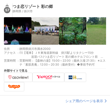
つま恋リゾート 彩の郷
57
静岡県 / 掛川市
住所
:
静岡県掛川市満水2000
アクセス
:
(1)【電車】ＪＲ東海道新幹線 掛川駅よりタクシー15分
送迎バス(つま恋リゾート 彩の郷ホテルフロント前
営業時間
:
⇔ JR掛川駅南口) ※運行時間の詳細はつま恋リゾート
営業時間：【森林の湯】15:00～22:00（最終入場 21:30） ※エス
彩の郷のホームページをご覧ください (2)【車】 東名高速道路
テ「素肌美庵」12:00～20:30（最終受付）◆事前予約可
掛川ICより北ゲートまで車で約15分 ナビの電話番号検索
外部サイトで見る
で「0537-24-2641」を入力頂きますと北口ゲートに案内いたし
ます
シェア用のページを表示