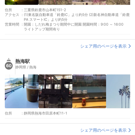
住所
:
三重県鈴鹿市山本町151-2
アクセス
:
(1)東名阪自動車道「鈴鹿IC」より約5分 (2)新名神自動車道「鈴鹿
PA スマートIC」より約5分
営業時間
:
開園：しだれ梅まつり期間中に開園 開園時間：9:00 ～ 16:00
ライトアップ期間有り
シェア用のページを表示
熱海駅
60
静岡県 / 熱海
住所
:
静岡県熱海市田原本町11-1
シェア用のページを表示