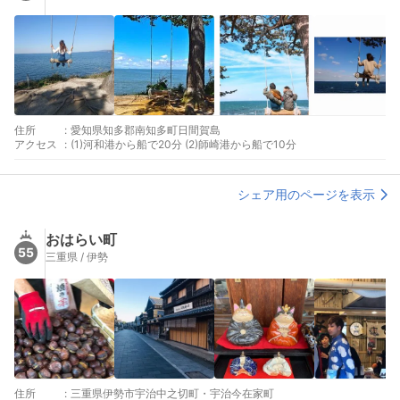
住所
:
愛知県知多郡南知多町日間賀島
アクセス
:
(1)河和港から船で20分 (2)師崎港から船で10分
シェア用のページを表示
おはらい町
55
三重県 / 伊勢
住所
:
三重県伊勢市宇治中之切町・宇治今在家町