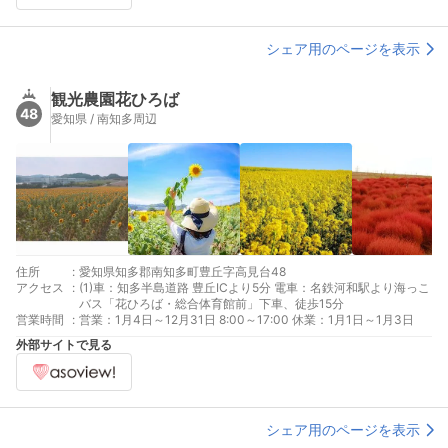
シェア用のページを表示
観光農園花ひろば
48
愛知県 / 南知多周辺
住所
:
愛知県知多郡南知多町豊丘字高見台48
アクセス
:
(1)車：知多半島道路 豊丘ICより5分 電車：名鉄河和駅より海っこ
バス「花ひろば・総合体育館前」下車、徒歩15分
営業時間
:
営業：1月4日～12月31日 8:00～17:00 休業：1月1日～1月3日
外部サイトで見る
シェア用のページを表示