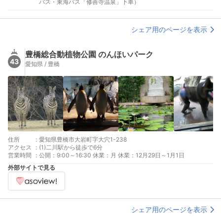
バス・東海バス「修善寺温泉」下車）
シェア用のページを表示
豊橋総合動植物公園 のんほいパーク
43
愛知県 / 豊橋
住所
:
愛知県豊橋市大岩町字大穴1-238
アクセス
:
(1)二川駅から徒歩で6分
営業時間
:
公開：9:00～16:30 休業：月 休業：12月29日～1月1日
外部サイトで見る
シェア用のページを表示