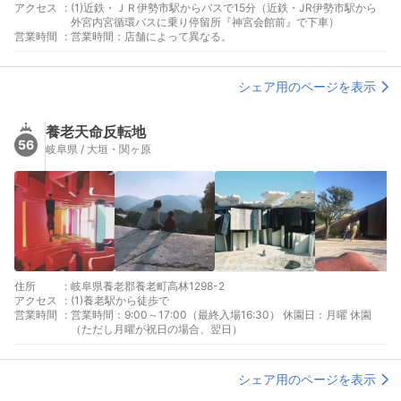
アクセス
:
(1)近鉄・ＪＲ伊勢市駅からバスで15分（近鉄・JR伊勢市駅から
外宮内宮循環バスに乗り停留所『神宮会館前』で下車）
営業時間
:
営業時間：店舗によって異なる。
シェア用のページを表示
養老天命反転地
56
岐阜県 / 大垣・関ヶ原
住所
:
岐阜県養老郡養老町高林1298-2
アクセス
:
(1)養老駅から徒歩で
営業時間
:
営業時間：9:00～17:00（最終入場16:30） 休園日：月曜 休園
（ただし月曜が祝日の場合、翌日）
シェア用のページを表示