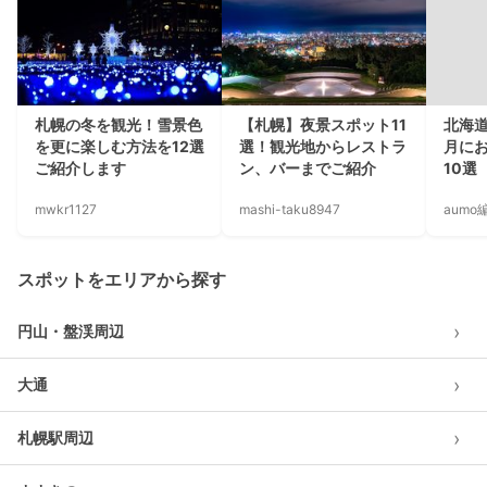
札幌の冬を観光！雪景色
【札幌】夜景スポット11
北海
を更に楽しむ方法を12選
選！観光地からレストラ
月に
ご紹介します
ン、バーまでご紹介
10選
mwkr1127
mashi-taku8947
aumo
スポットをエリアから探す
›
円山・盤渓周辺
›
大通
›
札幌駅周辺