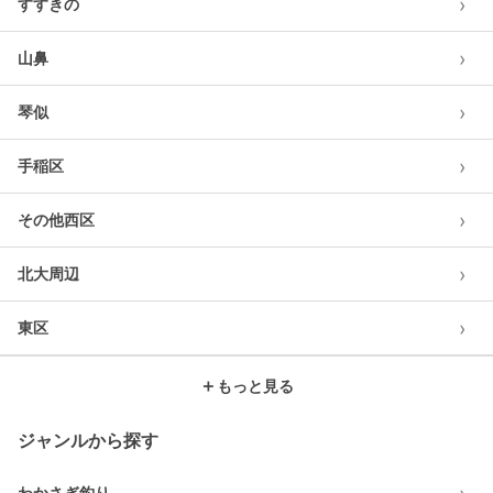
›
すすきの
›
山鼻
›
琴似
›
手稲区
›
その他西区
›
北大周辺
›
東区
＋
もっと見る
ジャンルから探す
わかさぎ釣り