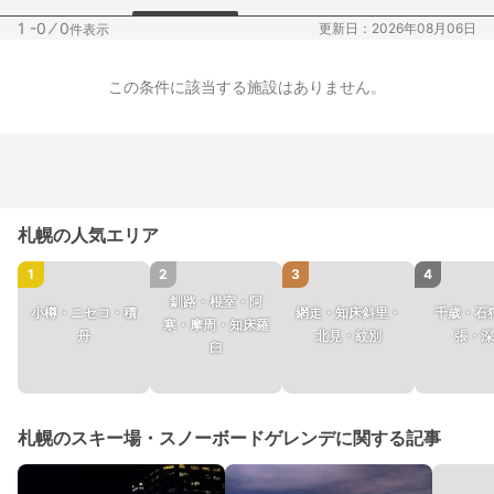
1 -0
⁄
0
更新日：2026年08月06日
件表示
この条件に該当する施設はありません。
札幌の人気エリア
1
2
3
4
釧路・根室・阿
小樽・ニセコ・積
網走・知床斜里・
千歳・石
寒・摩周・知床羅
丹
北見・紋別
張・深
臼
札幌のスキー場・スノーボードゲレンデに関する記事