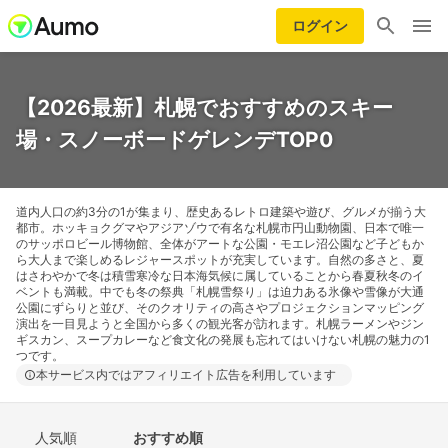
ログイン
【2026最新】札幌でおすすめのスキー
場・スノーボードゲレンデTOP0
道内人口の約3分の1が集まり、歴史あるレトロ建築や遊び、グルメが揃う大
都市。ホッキョクグマやアジアゾウで有名な札幌市円山動物園、日本で唯一
のサッポロビール博物館、全体がアートな公園・モエレ沼公園など子どもか
ら大人まで楽しめるレジャースポットが充実しています。自然の多さと、夏
はさわやかで冬は積雪寒冷な日本海気候に属していることから春夏秋冬のイ
ベントも満載。中でも冬の祭典「札幌雪祭り」は迫力ある氷像や雪像が大通
公園にずらりと並び、そのクオリティの高さやプロジェクションマッピング
演出を一目見ようと全国から多くの観光客が訪れます。札幌ラーメンやジン
ギスカン、スープカレーなど食文化の発展も忘れてはいけない札幌の魅力の1
つです。
本サービス内ではアフィリエイト広告を利用しています
人気順
おすすめ順