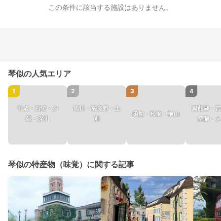
この条件に該当する施設はありません。
琴似の人気エリア
1
2
3
4
千歳・石狩・夕
旭川・富良野・士
洞爺湖・苫
函館・松前・檜山
張・深川
別
室蘭・え
琴似の特産物（味覚）に関する記事