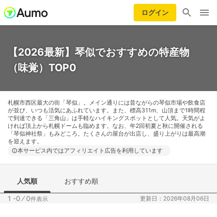
ログイン
【2026最新】琴似でおすすめの特産物
（味覚）TOP0
札幌市西区最大の街「琴似」。メイン通りには昔ながらの琴似市場や飲食店
が並び、いつも活気にあふれています。また、標高311m、山頂まで1時間程
で到達できる「三角山」は手軽なハイキングスポットとして人気。天気がよ
ければ頂上から札幌ドームも臨めます。なお、年2回初夏と秋に開催される
「琴似神社祭」もみどころ。たくさんの屋台が出店し、盛り上がりは最高潮
を迎えます。
本サービス内ではアフィリエイト広告を利用しています
人気順
おすすめ順
1 -0
⁄
0
更新日：2026年08月06日
件表示