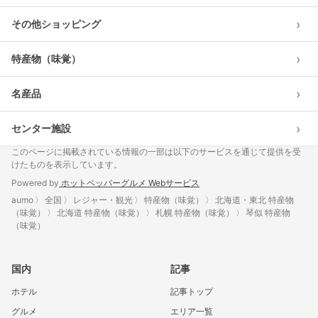
›
その他ショッピング
›
特産物（味覚）
›
名産品
›
センター施設
このページに掲載されている情報の一部は以下のサービスを通じて提供を受
けたものを表示しています。
Powered by
ホットペッパーグルメ Webサービス
aumo
全国
レジャー・観光
特産物（味覚）
北海道・東北 特産物
（味覚）
北海道 特産物（味覚）
札幌 特産物（味覚）
琴似 特産物
（味覚）
国内
記事
ホテル
記事トップ
グルメ
エリア一覧