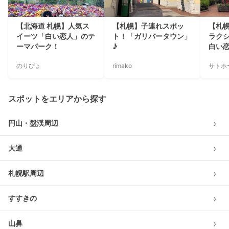
【北海道 札幌】人気ス
【札幌】子連れスポッ
【札
イーツ「白い恋人」のテ
ト！「ガリバータウン」
ラク
ーマパーク！
♪
白い
のりぴょ
rimako
サトホ
スポットをエリアから探す
›
円山・盤渓周辺
›
大通
›
札幌駅周辺
›
すすきの
›
山鼻