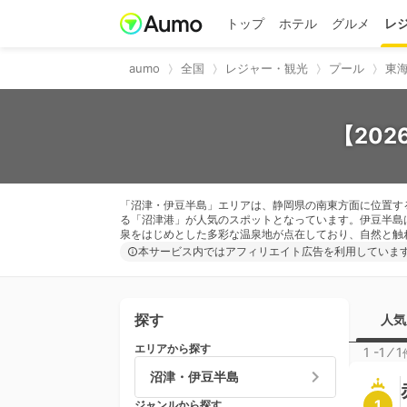
トップ
ホテル
グルメ
レ
aumo
全国
レジャー・観光
プール
東海
【20
「沼津・伊豆半島」エリアは、静岡県の南東方面に位置す
る「沼津港」が人気のスポットとなっています。伊豆半島
泉をはじめとした多彩な温泉地が点在しており、自然と触
本サービス内ではアフィリエイト広告を利用していま
探す
人気
エリアから探す
1 -1
⁄
1
沼津・伊豆半島
1
ジャンルから探す