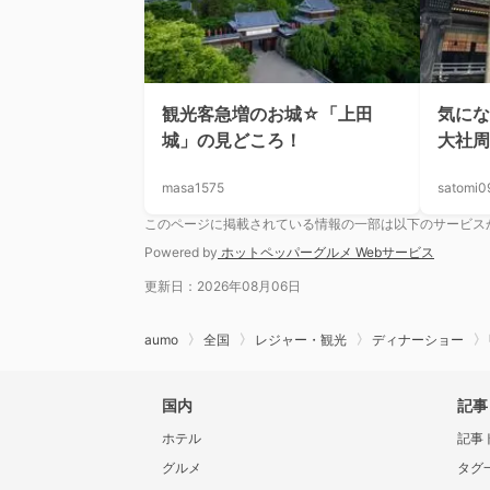
観光客急増のお城☆「上田
気に
城」の見どころ！
大社周
masa1575
satomi0
このページに掲載されている情報の一部は以下のサービス
Powered by
ホットペッパーグルメ Webサービス
更新日：2026年08月06日
aumo
全国
レジャー・観光
ディナーショー
国内
記事
ホテル
記事
グルメ
タグ