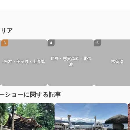
エリア
3
4
5
長野・志賀高原・北信
松本・美ヶ原・上高地
木曽路
濃
ーショーに関する記事