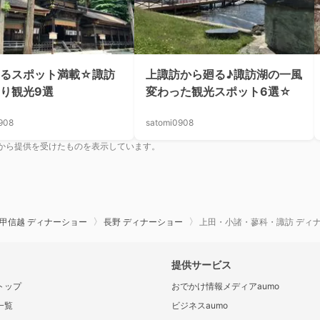
なるスポット満載☆諏訪
上諏訪から廻る♪諏訪湖の一風
り観光9選
変わった観光スポット6選☆
908
satomi0908
から提供を受けたものを表示しています。
甲信越 ディナーショー
長野 ディナーショー
上田・小諸・蓼科・諏訪 ディ
提供サービス
トップ
おでかけ情報メディアaumo
一覧
ビジネスaumo