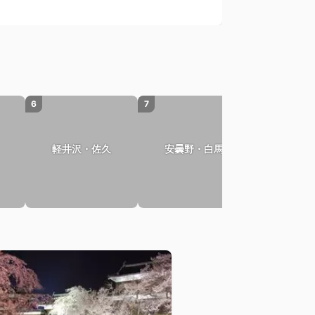
6
7
軽井沢・佐久
安曇野・白馬