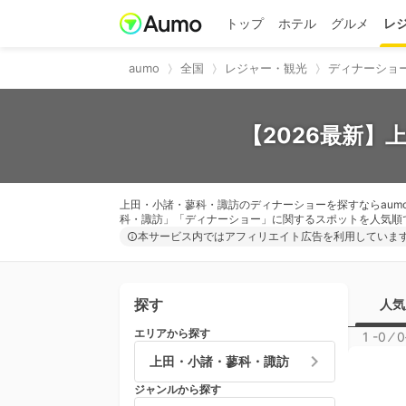
トップ
ホテル
グルメ
レ
aumo
全国
レジャー・観光
ディナーショ
【2026最新】
上田・小諸・蓼科・諏訪のディナーショーを探すならaum
科・諏訪」「ディナーショー」に関するスポットを人気順
本サービス内ではアフィリエイト広告を利用していま
探す
人気
エリアから探す
1 -0
⁄
0
上田・小諸・蓼科・諏訪
ジャンルから探す