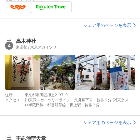
シェア用のページを表示
高木神社
4
東京都 / 東京スカイツリー
住所
:
東京都墨田区押上2-37-9
アクセス
:
(1)東武スカイツリーライン 曳舟駅下車 徒歩５分 (2)東京メト
ロ半蔵門線・都営浅草線 押上駅 徒歩７分
シェア用のページを表示
不忍池辯天堂