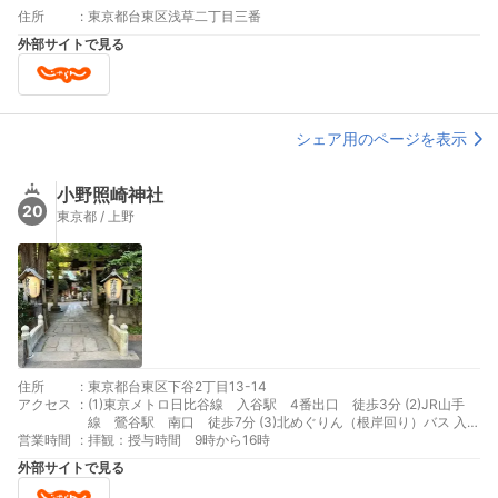
住所
:
東京都台東区浅草二丁目三番
外部サイトで見る
シェア用のページを表示
小野照崎神社
20
東京都 / 上野
住所
:
東京都台東区下谷2丁目13-14
アクセス
:
(1)東京メトロ日比谷線 入谷駅 4番出口 徒歩3分 (2)JR山手
線 鶯谷駅 南口 徒歩7分 (3)北めぐりん（根岸回り）バス 入谷
営業時間
:
駅入口 徒歩2分
拝観：授与時間 9時から16時
外部サイトで見る