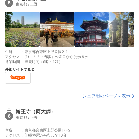
5
東京都 / 上野
住所
:
東京都台東区上野公園2-1
アクセス
:
(1)ＪＲ「上野駅」公園口から徒歩５分
営業時間
:
拝観時間：9時～17時
外部サイトで見る
シェア用のページを表示
輪王寺（両大師）
6
東京都 / 上野
住所
:
東京都台東区上野公園14-5
アクセス
:
(1)鴬谷駅から徒歩で10分