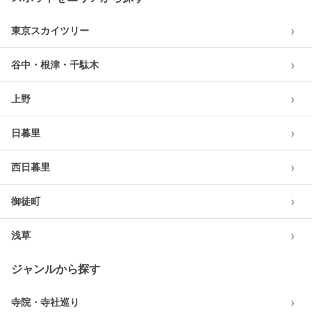
›
東京スカイツリー
›
谷中・根津・千駄木
›
上野
›
日暮里
›
西日暮里
›
御徒町
›
浅草
ジャンルから探す
›
寺院・寺社巡り