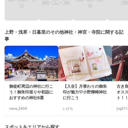
池袋・巣鴨・駒込
新宿
梅
里
上野・浅草・日暮里のその他神社・神宮・寺院に関する記
事
御徒町周辺の神社に行こ
【入谷】月替わりの御朱
古き
う！御朱印巡りや初詣に
印が魅力♡小野輝崎神社
オス
おすすめの神社6選
に行こう
ト！
nana_3939
いけち
jng011
スポットをエリアから探す