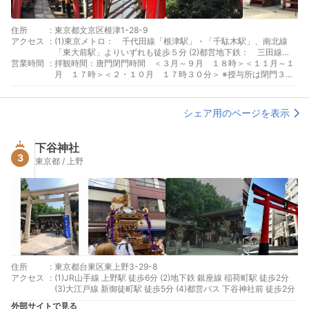
住所
:
東京都文京区根津1-28-9
アクセス
:
(1)東京メトロ： 千代田線「根津駅」・「千駄木駅」、南北線
「東大前駅」よりいずれも徒歩５分 (2)都営地下鉄： 三田線
営業時間
:
「白山駅」より徒歩１０分
拝観時間：唐門閉門時間 ＜３月～９月 １８時＞＜１１月～１
月 １７時＞＜２・１０月 １７時３０分＞ ※授与所は閉門３０
分前まで
シェア用のページを表示
下谷神社
3
東京都 / 上野
住所
:
東京都台東区東上野3-29-8
アクセス
:
(1)JR山手線 上野駅 徒歩6分 (2)地下鉄 銀座線 稲荷町駅 徒歩2分
(3)大江戸線 新御徒町駅 徒歩5分 (4)都営バス 下谷神社前 徒歩2分
外部サイトで見る