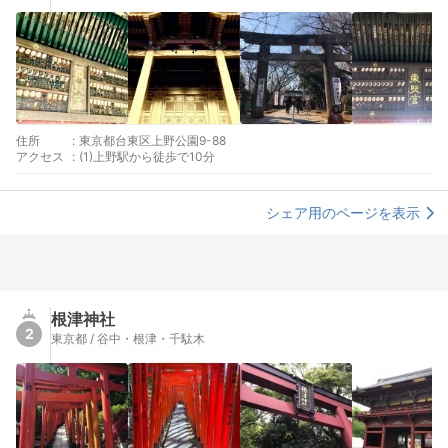
住所
:
東京都台東区上野公園9-88
アクセス
:
(1)上野駅から徒歩で10分
シェア用のページを表示
根津神社
2
東京都 / 谷中・根津・千駄木