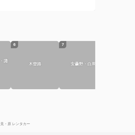
6
7
・諏
木曽路
安曇野・白馬
見・原 レンタカー