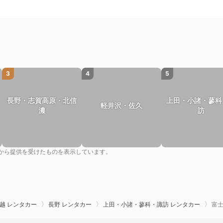
3
4
5
長野・志賀高原・北信
上田・小諸・蓼科
軽井沢・佐久
濃
訪
から提供を受けたものを表示しています。
越 レンタカー
長野 レンタカー
上田・小諸・蓼科・諏訪 レンタカー
富士