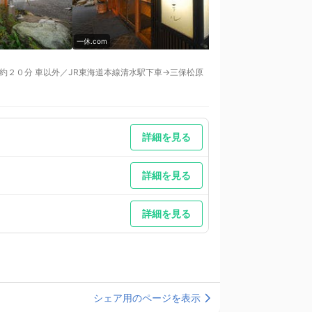
一休.com
一休.com
へ約２０分 車以外／JR東海道本線清水駅下車→三保松原
保方面へ約35分 車以外／JR東海道本線清水駅下車→三
 車以外／タクシー：15分（清水駅より）
詳細を見る
詳細を見る
詳細を見る
シェア用のページを表示