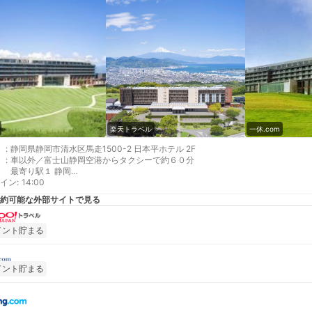
楽天トラベル
一休.com
:
静岡県静岡市清水区馬走1500-2 日本平ホテル 2F
:
車以外／富士山静岡空港からタクシーで約６０分
最寄り駅１ 静岡
イン
最寄り駅２ 東静岡
:
14:00
最寄り駅３ 清水
約可能な外部サイトで見る
イント貯まる
イント貯まる