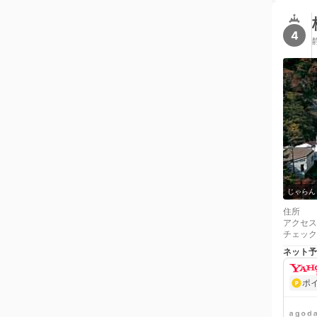
4
じゃらん
住所
アクセス
チェック
ネット予
ポ