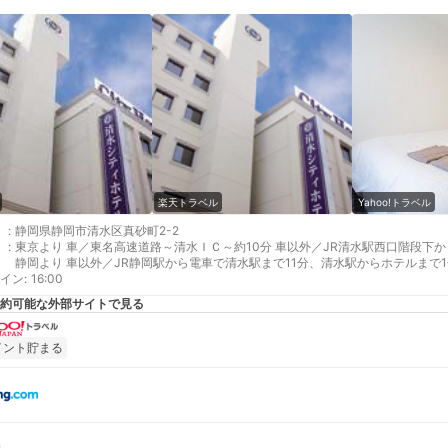
楽天トラベル
Yahoo!トラベル
:
静岡県静岡市清水区真砂町2-2
:
東京より 車／東名高速道路～清水ＩＣ～約10分 車以外／JR清水駅西口階段下か
静岡より 車以外／JR静岡駅から電車で清水駅まで11分、清水駅からホテルまで1
イン
最寄り駅１ 清水
:
16:00
補足 車／駐車場ご利用の場合ご到着順のご案内になります。ご予約はお受けでき
約可能な外部サイトで見る
イント貯まる