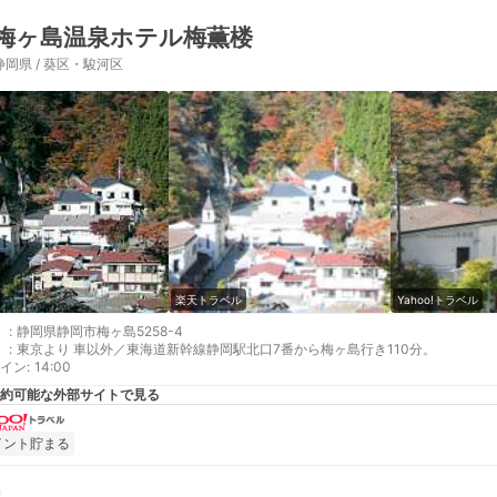
梅ヶ島温泉ホテル梅薫楼
静岡県 / 葵区・駿河区
楽天トラベル
Yahoo!トラベル
:
静岡県静岡市梅ヶ島5258-4
:
東京より 車以外／東海道新幹線静岡駅北口7番から梅ヶ島行き110分。
イン
:
14:00
約可能な外部サイトで見る
イント貯まる