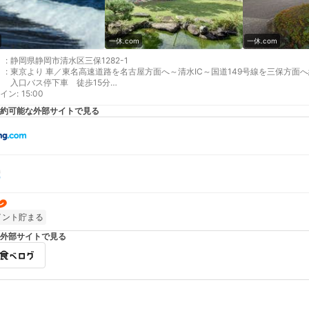
一休.com
一休.com
:
静岡県静岡市清水区三保1282-1
:
東京より 車／東名高速道路を名古屋方面へ～清水IC～国道149号線を三保方面
入口バス停下車 徒歩15分
イン
名古屋より 車／東名高速道路を東京方面へ～静岡IC～国道150号線久能街道を三
:
15:00
保松原入口バス停下車 徒歩15分
約可能な外部サイトで見る
最寄り駅１ 清水
補足 車／EV(電気自動車)充電スタンド有り駐車スペース：15台収容可能／平地
イント貯まる
外部サイトで見る