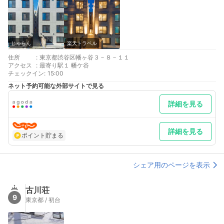
じゃらん
楽天トラベル
住所
:
東京都渋谷区幡ヶ谷３－８－１１
アクセス
:
最寄り駅１ 幡ケ谷
チェックイン
:
15:00
ネット予約可能な外部サイトで見る
詳細を見る
詳細を見る
ポイント貯まる
シェア用のページを表示
古川荘
9
東京都 / 初台