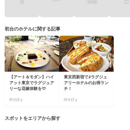
里
新小岩
梅
初台のホテルに関する記事
【アート＆モダン】ハイ
東京西新宿で♪ラグジュ
アット東京でラグジュア
アリーホテルのお得ラン
リーな花嫁体験を♡
チ！
のりぴょ
のりぴょ
スポットをエリアから探す