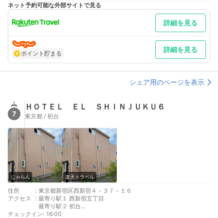
ネット予約可能な外部サイトで見る
詳細を見る
詳細を見る
ポイント貯まる
シェア用のページを表示
ＨＯＴＥＬ ＥＬ ＳＨＩＮＪＵＫＵ６
7
東京都 / 初台
じゃらん
楽天トラベル
住所
:
東京都新宿区西新宿４－３７－１６
アクセス
:
最寄り駅１ 西新宿五丁目
最寄り駅２ 初台
チェックイン
最寄り駅３ 新宿
:
16:00