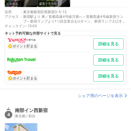
じゃらん
楽天トラベル
住所
:
東京都新宿区西新宿3-5-13
アクセス
:
新宿駅より 車／首都高速4号線方面へ～首都高速4号線新宿ラン
プ～新宿ランプより1つ目交差点をUターン、新宿ランプ入口すぐ
チェックイン
左手 車以外／ＪR新宿駅南口より甲州街道を初台方面へ徒歩約10
:
15:00
～12分
ネット予約可能な外部サイトで見る
名古屋より 車／東名高速より東京料金所を通過、首都高速方面へ
～首都高速4号線新宿ランプ～新宿ランプより1つ目交差点をUタ
詳細を見る
ーン、新宿ランプ入口すぐ左手 車以外／東海道新幹線東京駅経由
ポイント貯まる
新宿駅下車、同上
最寄り駅１ 新宿
最寄り駅２ 新宿
詳細を見る
最寄り駅３ 都庁前
補足 車／○車高2.1ｍ以下で10台駐車可能（事前予約不可）、フ
ロントでキーをお預かりさせて頂きますので予めご了承下さい。
詳細を見る
○満車時は近隣駐車場をご案内致しておりますが、料金が異な
ポイント貯まる
り、駐車時間によっては高くなってしまいますことを予めご了承
下さい。 車以外／羽田よりリムジンバスにて新宿ワシントンホテ
ル下車。徒歩２分。
シェア用のページを表示
南部イン西新宿
4
東京都 / 初台