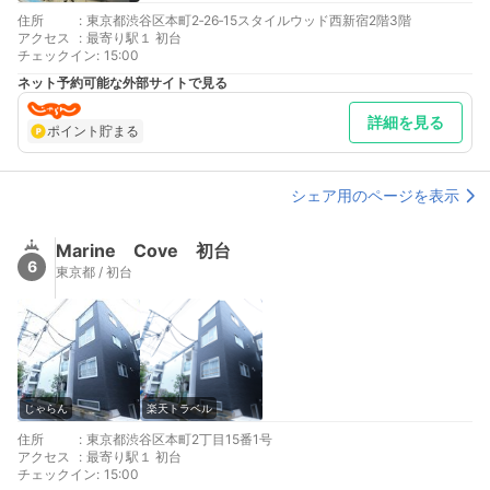
住所
:
東京都渋谷区本町2‐26‐15スタイルウッド西新宿2階3階
アクセス
:
最寄り駅１ 初台
チェックイン
:
15:00
ネット予約可能な外部サイトで見る
詳細を見る
ポイント貯まる
シェア用のページを表示
Marine Cove 初台
6
東京都 / 初台
じゃらん
楽天トラベル
住所
:
東京都渋谷区本町2丁目15番1号
アクセス
:
最寄り駅１ 初台
チェックイン
:
15:00