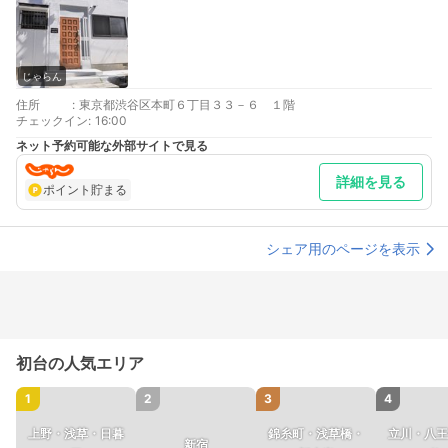
じゃらん
住所
:
東京都渋谷区本町６丁目３３－６ １階
チェックイン
:
16:00
ネット予約可能な外部サイトで見る
詳細を見る
ポイント貯まる
シェア用のページを表示
初台の人気エリア
1
2
3
4
上野・浅草・日暮
錦糸町・浅草橋・
立川・八王
新宿